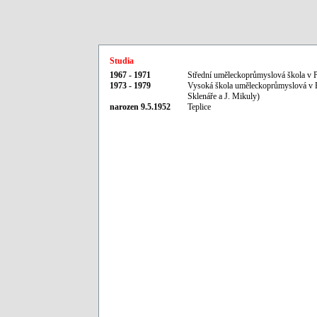
Studia
1967 - 1971
Střední uměleckoprůmyslová škola v 
1973 - 1979
Vysoká škola uměleckoprůmyslová v Pra
Sklenáře a J. Mikuly)
narozen 9.5.1952
Teplice