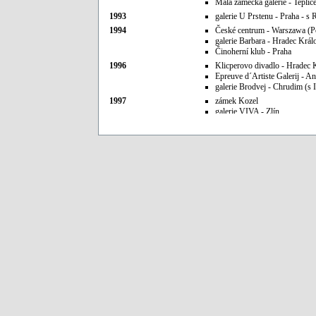
Malá zámecká galerie - Teplic
1993
galerie U Prstenu - Praha - 
1994
České centrum - Warszawa (P
galerie Barbara - Hradec Král
Činoherní klub - Praha
1996
Klicperovo divadlo - Hradec 
Epreuve d´Artiste Galerij - A
galerie Brodvej - Chrudim (s 
1997
zámek Kozel
galerie VIVA - Zlín
1998
galerie "Garbary 48" - Poznaň
Šarišská galéria - Prešov (Sl
galerie na mostě - Hradec Krá
1999
SAI Gallery inc. - New York 
českými grafiky
2000
galerie Václava Rabase - Rak
galerie Radost - Kladno
galerie Ve dvoře - Veselí nad
Brázdovou
galerie Kaplička - Hodonín
Židovská synagoga - Bzenec -
Pavlem Brázdou, Ivanem Bab
Baborákovou, Janem Fialou, I
galerie Héfaistos - Děčín
galerie ARS TEMPORIS - Klag
Kitzbergerem
galerie Atrium - Praha - s Ja