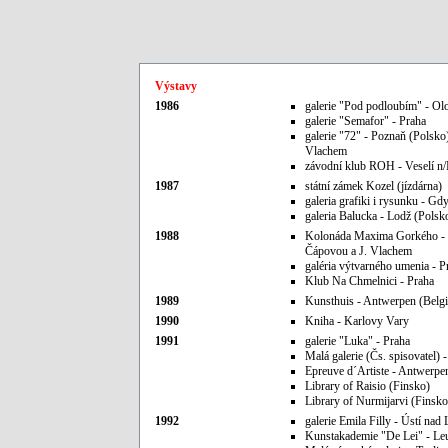
Výstavy
1986
galerie "Pod podloubím" - O
galerie "Semafor" - Praha
galerie "72" - Poznaň (Polsko
Vlachem
závodní klub ROH - Veselí n
1987
státní zámek Kozel (jízdárna)
galeria grafiki i rysunku - Gd
galeria Balucka - Lodž (Polsk
1988
Kolonáda Maxima Gorkého - 
Čápovou a J. Vlachem
galéria výtvarného umenia - 
Klub Na Chmelnici - Praha
1989
Kunsthuis - Antwerpen (Belgi
1990
Kniha - Karlovy Vary
1991
galerie "Luka" - Praha
Malá galerie (Čs. spisovatel) 
Epreuve d´Artiste - Antwerpen
Library of Raisio (Finsko)
Library of Nurmijarvi (Finsko
1992
galerie Emila Filly - Ústí nad
Kunstakademie "De Lei" - Leu